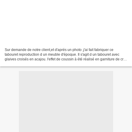
Sur demande de notre client,et d'aprés un photo ,j'ai fait fabriquer ce
tabouret reproduction d un meuble d'époque. Il s'agit d un tabouret avec
glaives croisés en acajou. l'effet de coussin à été réalisé en garniture de crin
animal. L'application des...