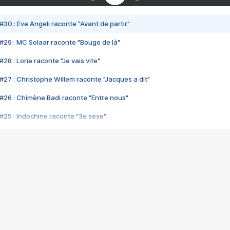
#30 : Eve Angeli raconte "Avant de partir"
#29 : MC Solaar raconte "Bouge de là"
28 : Lorie raconte "Je vais vite"
#27 : Christophe Willem raconte "Jacques a dit"
#26 : Chimène Badi raconte "Entre nous"
#25 : Indochine raconte "3e sexe"
#24 : Zaho raconte "C'est chelou"
#23 : Patrick Bruel raconte "Au café des délices"
#22 : Kyo raconte "Le chemin"
#21 : Nolwenn Leroy raconte "Cassé"
#20 : Patrick Hernandez raconte "Born to be alive"
#19 : Lorie raconte "Près de moi"