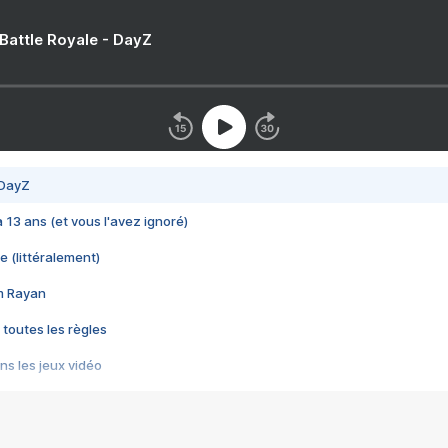
 Battle Royale - DayZ
 DayZ
 a 13 ans (et vous l'avez ignoré)
e (littéralement)
im Rayan
 toutes les règles
s les jeux vidéo
us choquant de Rockstar ? - Le scandale BULLY
e plus moche de Steam